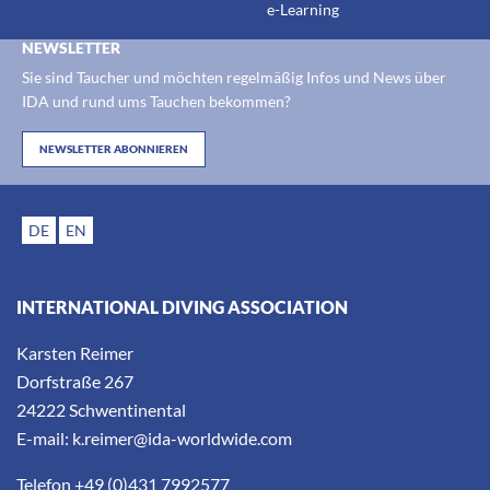
e-Learning
NEWSLETTER
Sie sind Taucher und möchten regelmäßig Infos und News über
IDA und rund ums Tauchen bekommen?
NEWSLETTER ABONNIEREN
DE
EN
INTERNATIONAL DIVING ASSOCIATION
Karsten Reimer
Dorfstraße 267
24222 Schwentinental
E-mail:
k.reimer@ida-worldwide.com
Telefon +49 (0)431 7992577